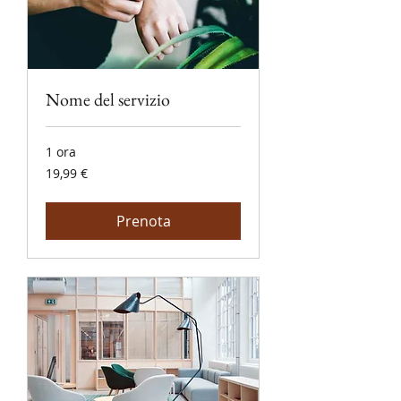
Nome del servizio
1 ora
19,99
19,99 €
euro
Prenota