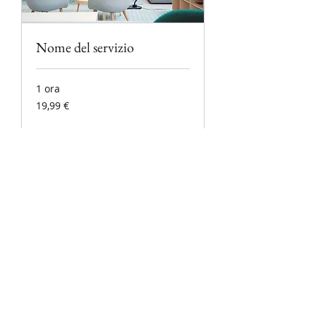
Nome del servizio
1 ora
19,99
19,99 €
euro
Prenota